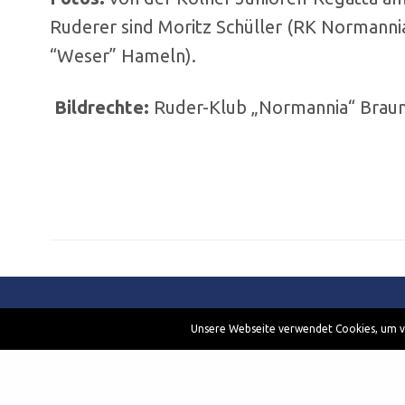
Ruderer sind Moritz Schüller (RK Normanni
“Weser” Hameln).
Bildrechte:
Ruder-Klub „Normannia“ Braun
Unsere Webseite verwendet Cookies, um ve
Kontakt
Am Steinring 41